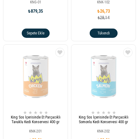
KNG-01
KNK-102
₺879,35
₺26,73
₺28,14
Sepete Ekle
Tükendi
★
★
★
★
★
★
★
★
★
★
King Sos İçerisinde Et Parçacıklı
King Sos İçerisinde Et Parçacıklı
Tavuklu Kedi Konservesi 400 gr
Somonlu Kedi Konservesi 400 gr
KNK-201
KNK-202