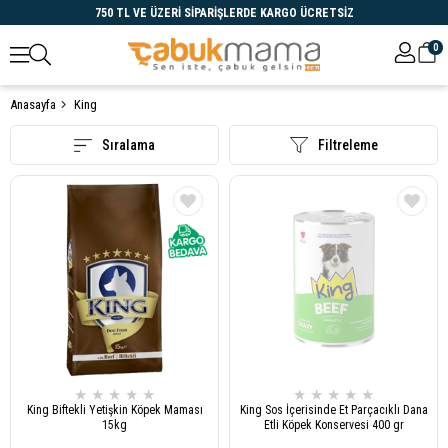
750 TL VE ÜZERİ SİPARİŞLERDE KARGO ÜCRETSİZ
0
Anasayfa
King
Öne Çıkanlar
Sıralama
Filtreleme
★
★
★
★
★
★
★
★
★
★
King Biftekli Yetişkin Köpek Maması
King Sos İçerisinde Et Parçacıklı Dana
15kg
Etli Köpek Konservesi 400 gr