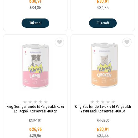
₺30,91
₺30,91
₺34,35
₺34,35
Tükendi
Tükendi
★
★
★
★
★
★
★
★
★
★
King Sos İçerisinde Et Parçacıklı Kuzu
King Sos İçinde Tavuklu Et Parçacıklı
Etli Köpek Konservesi 400 gr
Yavru Kedi Konservesi 400 Gr
KNK-101
KNK-200
₺26,96
₺30,91
₺29,96
₺34,35