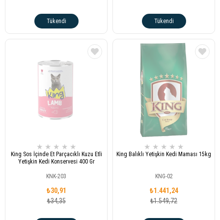
Tükendi
Tükendi
★
★
★
★
★
★
★
★
★
★
King Sos İçinde Et Parçacıklı Kuzu Etli
King Balıklı Yetişkin Kedi Maması 15kg
Yetişkin Kedi Konservesi 400 Gr
KNK-203
KNG-02
₺30,91
₺1.441,24
₺34,35
₺1.549,72