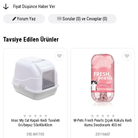
Fiyat Düşünce Haber Ver
Yorum Yaz
Sorular (0) ve Cevaplar (0)
★
★
★
★
★
★
★
★
★
★
Imac My Cat Kapalı Kedi Tuvaleti
M-Pets Fresh Pearls Çiçek Kokulu Kedi
Gri/beyaz 50x40x40cm
Kumu Deodorantı 450 ml
392-84170S
20116607