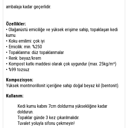
ambalaja kadar geçerlidir.
Özellikler:
• Olağanüstü emiciliğe ve yüksek erişime sahip, topaklaşan kedi
kumu.
• Koku emilimi: çok iyi
• Emicilik: min. %250
• Topaklanma: düz topaklanmalar
• Renk: beyaz/krem
• Kompost katkı maddesi olarak çok uygundur (max. 25kg/m³)
• %99 tozsuz
Kompozisyon:
Yüksek montmorillonit içeriğine sahip doğal beyaz kil (bentonit).
Kullanım:
Kedi kumu kabını 7cm doldurma yüksekliğine kadar
doldurun.
Topaklar günde 3 kez çıkarılmalıdır.
Tuvalet yoluyla sifonu çekmeyin!