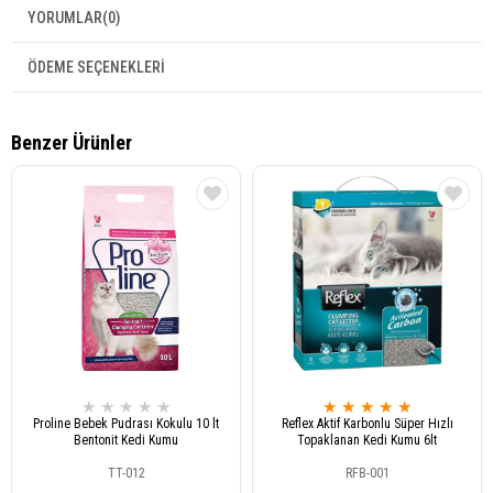
YORUMLAR
(0)
ÖDEME SEÇENEKLERI
Benzer Ürünler
★
★
★
★
★
★
★
★
★
★
Proline Bebek Pudrası Kokulu 10 lt
Reflex Aktif Karbonlu Süper Hızlı
Bentonit Kedi Kumu
Topaklanan Kedi Kumu 6lt
TT-012
RFB-001