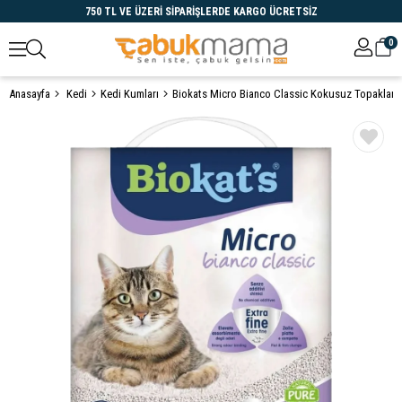
750 TL VE ÜZERİ SİPARİŞLERDE KARGO ÜCRETSİZ
0
Anasayfa
Kedi
Kedi Kumları
Öne Çıkanlar