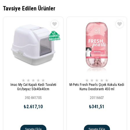
★
★
★
★
★
★
★
★
★
★
Imac My Cat Kapalı Kedi Tuvaleti
M-Pets Fresh Pearls Çiçek Kokulu Kedi
Gri/beyaz 50x40x40cm
Kumu Deodorantı 450 ml
392-84170S
20116607
₺2.617,10
₺341,51
Sepete Ekle
Sepete Ekle