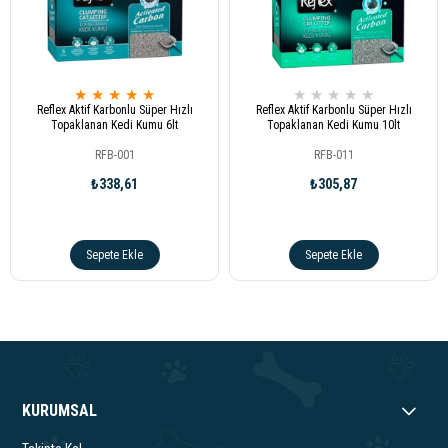
★
★
★
★
★
★
★
★
★
★
Reflex Aktif Karbonlu Süper Hızlı
Reflex Aktif Karbonlu Süper Hızlı
Topaklanan Kedi Kumu 6lt
Topaklanan Kedi Kumu 10lt
RFB-001
RFB-011
₺338,61
₺305,87
Sepete Ekle
Sepete Ekle
KURUMSAL