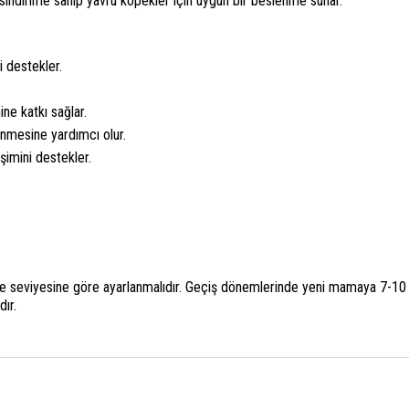
 sindirime sahip yavru köpekler için uygun bir beslenme sunar.
i destekler.
ne katkı sağlar.
enmesine yardımcı olur.
şimini destekler.
te seviyesine göre ayarlanmalıdır. Geçiş dönemlerinde yeni mamaya 7-10 g
ır.