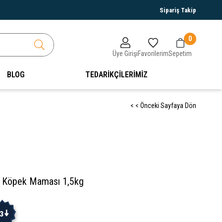
Sipariş Takip
0
Üye Girişi
Favorilerim
Sepetim
BLOG
TEDARİKÇİLERİMİZ
< < Önceki Sayfaya Dön
ru Köpek Maması 1,5kg
3