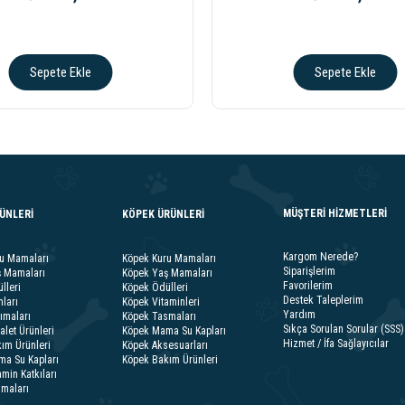
Sepete Ekle
Sepete Ekle
MÜŞTERİ HİZMETLERİ
RÜNLERİ
KÖPEK ÜRÜNLERİ
Kargom Nerede?
ru Mamaları
Köpek Kuru Mamaları
Siparişlerim
ş Mamaları
Köpek Yaş Mamaları
Favorilerim
lleri
Köpek Ödülleri
Destek Taleplerim
ları
Köpek Vitaminleri
Yardım
ımaları
Köpek Tasmaları
Sıkça Sorulan Sorular (SSS)
alet Ürünleri
Köpek Mama Su Kapları
Hizmet / İfa Sağlayıcılar
ım Ürünleri
Köpek Aksesuarları
ma Su Kapları
Köpek Bakım Ürünleri
amin Katkıları
smaları