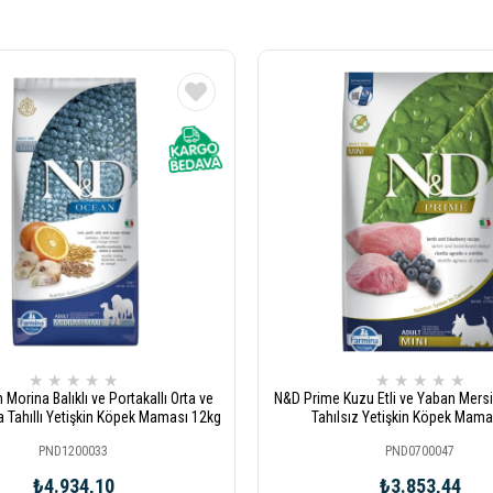
★
★
★
★
★
★
★
★
★
★
Morina Balıklı ve Portakallı Orta ve
N&D Prime Kuzu Etli ve Yaban Mersin
a Tahıllı Yetişkin Köpek Maması 12kg
Tahılsız Yetişkin Köpek Mama
PND1200033
PND0700047
₺4.934,10
₺3.853,44