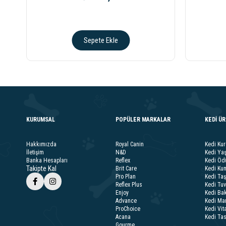
Sepete Ekle
KURUMSAL
POPÜLER MARKALAR
KEDİ Ü
Hakkımızda
Royal Canin
Kedi Ku
İletişim
N&D
Kedi Ya
Banka Hesapları
Reflex
Kedi Ödü
Takipte Kal
Brit Care
Kedi Kum
Pro Plan
Kedi Taş
Reflex Plus
Kedi Tuv
Enjoy
Kedi Bak
Advance
Kedi Ma
ProChoice
Kedi Vit
Acana
Kedi Ta
Gourme