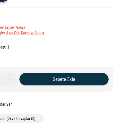
mi Tatiller Hariç
)
şler
Aynı Gün Kargoya Verilir.
deti 3
ber Ver
ular (0) ve Cevaplar (0)