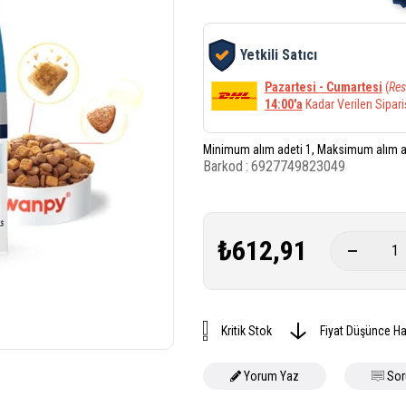
Yetkili Satıcı
Pazartesi - Cumartesi
(
Res
14:00'a
Kadar Verilen Sipari
Minimum alım adeti 1, Maksimum alım a
Barkod
:
6927749823049
₺612,91
Kritik Stok
Fiyat Düşünce Ha
Yorum Yaz
Sor