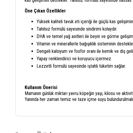
kas gelişimini destekler. Tahılsız formülü sayesinde hassas
Öne Çıkan Özellikler
Yüksek kaliteli tavuk eti içeriği ile güçlü kas gelişimin
Tahılsız formülü sayesinde sindirimi kolaydır.
DHA ve temel yağ asitleri ile beyin ve görme gelişimi
Vitamin ve minerallerle bağışıklık sisteminin destekl
Dengeli kalsiyum ve fosfor oranı ile kemik ve diş geli
Yapay renklendirici ve koruyucu içermez.
Lezzetli formülü sayesinde iştahlı tüketim sağlar.
Kullanım Önerisi
Mamanın günlük miktarı yavru köpeğin yaşı, kilosu ve aktivi
Yanında her zaman temiz ve taze içme suyu bulundurulmalıd