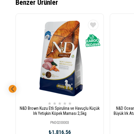
Benzer Ürünler
★
★
★
★
★
N&D Brown Kuzu Etli Spirulina ve Havuçlu Küçük
N&D Ocean 
Irk Yetişkin Köpek Maması 2,5kg
Büyük Irk At
PND0200003
₺1.816,56