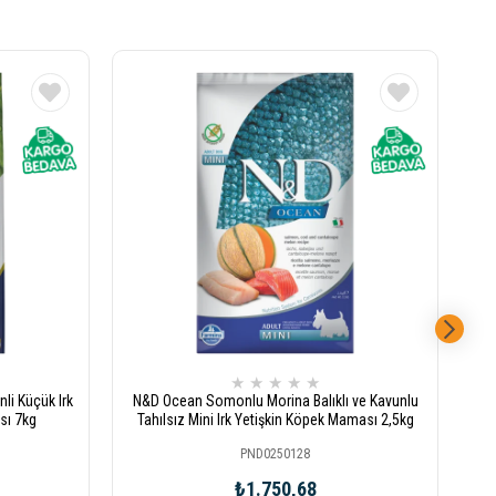
★
★
★
★
★
li Küçük Irk
N&D Ocean Somonlu Morina Balıklı ve Kavunlu
N
sı 7kg
Tahılsız Mini Irk Yetişkin Köpek Maması 2,5kg
Kü
PND0250128
₺1.750,68