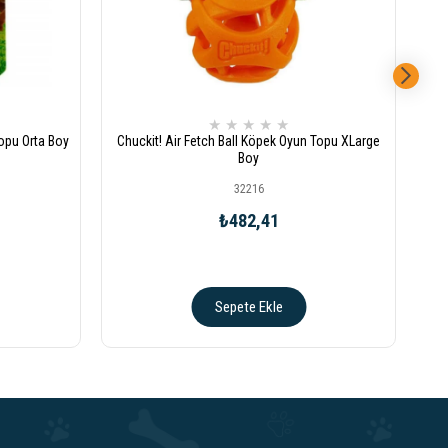
★
★
★
★
★
Topu Orta Boy
Chuckit! Air Fetch Ball Köpek Oyun Topu XLarge
Ch
Boy
32216
₺482,41
Sepete Ekle