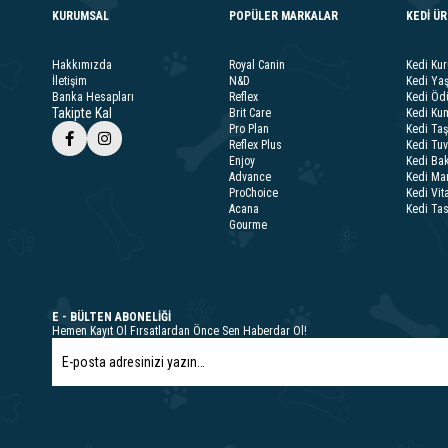
KURUMSAL
POPÜLER MARKALAR
KEDİ Ü
Hakkımızda
Royal Canin
Kedi Ku
İletişim
N&D
Kedi Ya
Banka Hesapları
Reflex
Kedi Ödü
Takipte Kal
Brit Care
Kedi Kum
Pro Plan
Kedi Taş
Reflex Plus
Kedi Tuv
Enjoy
Kedi Bak
Advance
Kedi Ma
ProChoice
Kedi Vit
Acana
Kedi Ta
Gourme
E - BÜLTEN ABONELİĞİ
Hemen Kayıt Ol Fırsatlardan Önce Sen Haberdar Ol!