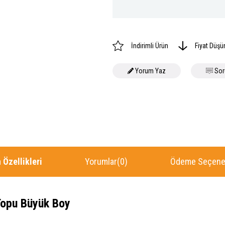
İndirimli Ürün
Fiyat Düşü
Yorum Yaz
Sor
 Özellikleri
Yorumlar
(0)
Ödeme Seçenek
Topu Büyük Boy