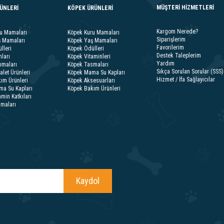
MÜŞTERİ HİZMETLERİ
RÜNLERİ
KÖPEK ÜRÜNLERİ
Kargom Nerede?
ru Mamaları
Köpek Kuru Mamaları
Siparişlerim
ş Mamaları
Köpek Yaş Mamaları
Favorilerim
lleri
Köpek Ödülleri
Destek Taleplerim
ları
Köpek Vitaminleri
Yardım
ımaları
Köpek Tasmaları
Sıkça Sorulan Sorular (SSS)
alet Ürünleri
Köpek Mama Su Kapları
Hizmet / İfa Sağlayıcılar
ım Ürünleri
Köpek Aksesuarları
ma Su Kapları
Köpek Bakım Ürünleri
amin Katkıları
smaları
Kaydol