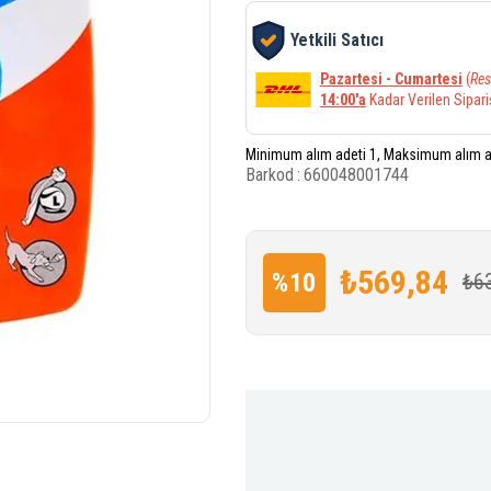
Yetkili Satıcı
Pazartesi - Cumartesi
(
Res
14:00'a
Kadar Verilen Sipari
Minimum alım adeti 1, Maksimum alım a
Barkod
:
660048001744
₺569,84
%
10
₺6
İndirim