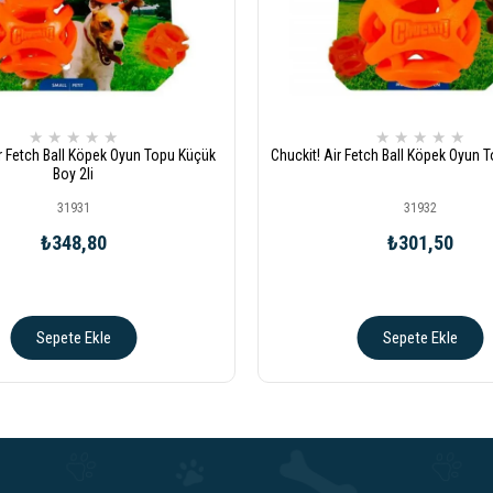
★
★
★
★
★
★
★
★
★
★
ir Fetch Ball Köpek Oyun Topu Küçük
Chuckit! Air Fetch Ball Köpek Oyun 
Boy 2li
31931
31932
₺348,80
₺301,50
Sepete Ekle
Sepete Ekle