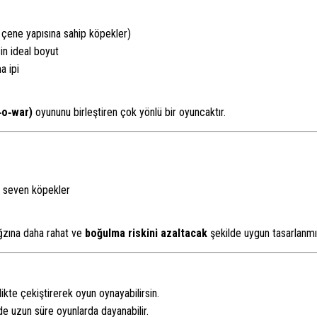
çene yapısına sahip köpekler)
in ideal boyut
a ipi
‑o‑war)
oyununu birleştiren çok yönlü bir oyuncaktır.
ı seven köpekler
ğzına daha rahat ve
boğulma riskini azaltacak
şekilde uygun tasarlanmış
likte çekiştirerek oyun oynayabilirsin.
 uzun süre oyunlarda dayanabilir.