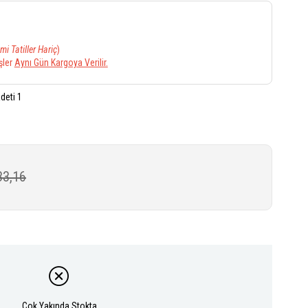
mi Tatiller Hariç
)
şler
Aynı Gün Kargoya Verilir.
deti 1
33,16
Çok Yakında Stokta