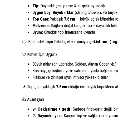
Tip:
Dayanıklı çekiştirme & at‑getir oyuncağı
Uygun boy:
Büyük ırklar
(strong chewers ve büyük 
Top Çapı:
Yaklaşık
7.6 cm
— büyük ağızlı köpekler iç
Malzeme:
Sağlam doğal kauçuk top + dayanıklı tutm
Uyum:
Chuckit! top fırlatıcılarla uyumlu
👉 Bu model, topu
fırlat‑getir
oyunuyla
çekiştirme (tug
🐶 Kimler İçin Uygun?
Büyük ırklar (ör. Labrador, Golden, Alman Çoban vb.)
Koşmayı, çekiştirmeyi ve sahibine oyunla bağlanmay
Fiziksel ve zihinsel oyun ihtiyacı yüksek olanlar
📌 Top çapı yaklaşık
7.6 cm
olduğu için büyük köpeklerin a
👍 Avantajları
🦴
Çekiştirme + getir:
Sadece fırlat‑getir değil, bir
🎾
Dayanıklı yapı:
Kauçuk top ve sağlam ip sayesinde