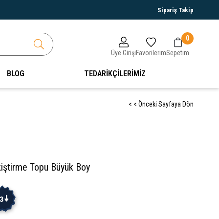
Sipariş Takip
0
Üye Girişi
Favorilerim
Sepetim
BLOG
TEDARİKÇİLERİMİZ
< < Önceki Sayfaya Dön
kiştirme Topu Büyük Boy
3