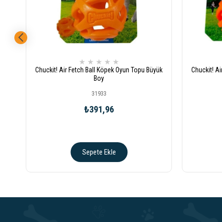
★
★
★
★
★
Chuckit! Air Fetch Ball Köpek Oyun Topu Büyük
Chuckit! A
Boy
31933
₺391,96
Sepete Ekle