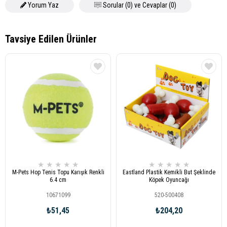
Yorum Yaz
Sorular (0) ve Cevaplar (0)
★
★
★
★
★
★
★
★
★
★
M-Pets Hop Tenis Topu Karışık Renkli
Eastland Plastik Kemikli But Şeklinde
6.4 cm
Köpek Oyuncağı
10671099
520-500408
₺51,45
₺204,20