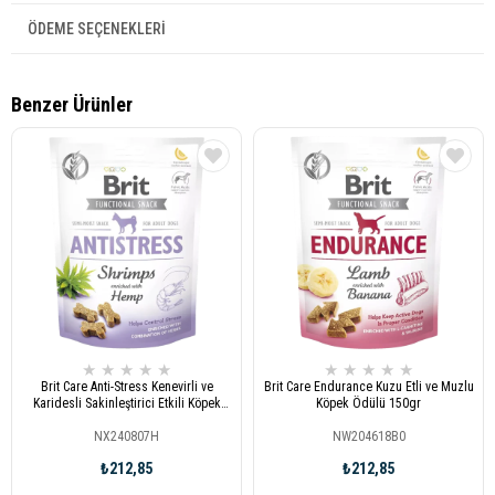
ÖDEME SEÇENEKLERI
Benzer Ürünler
★
★
★
★
★
★
★
★
★
★
Brit Care Anti-Stress Kenevirli ve
Brit Care Endurance Kuzu Etli ve Muzlu
Karidesli Sakinleştirici Etkili Köpek
Köpek Ödülü 150gr
Ödülü 150gr
NX240807H
NW204618B0
₺212,85
₺212,85