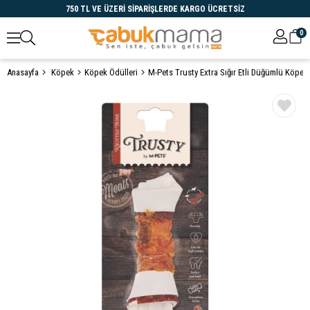
750 TL VE ÜZERİ SİPARİŞLERDE KARGO ÜCRETSİZ
0
Anasayfa
Köpek
Köpek Ödülleri
Öne Çıkanlar