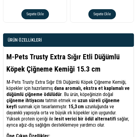
Sepete Ekle
Sepete Ekle
ÜRÜN ÖZELLIKLERI
M-Pets Trusty Extra Sığır Etli Düğümlü
Köpek Çiğneme Kemiği 15.3 cm
M‑Pets Trusty Extra Sığır Etli Düğümlü Köpek Çiğneme Kemiği,
köpekler için hazırlanmış
dana aromalı, ekstra et kaplamalı ve
düğümlü çiğneme ödülüdür
. Bu ürün, köpeğinizin doğal
çiğneme ihtiyacını
tatmin etmek ve
uzun süreli çiğneme
keyfi
sunmak için tasarlanmıştır.
15,3 cm
uzunluğunda ve
dayanıklı yapısıyla orta ve büyük ırk köpekler için uygundur.
Yüksek protein içeriği ile
lesit verici bir ödül alternatifi
sağlar,
ayrıca ağız‑diş sağlığını desteklemeye yardımcı olur.
Öne Çıkan Özellikler: