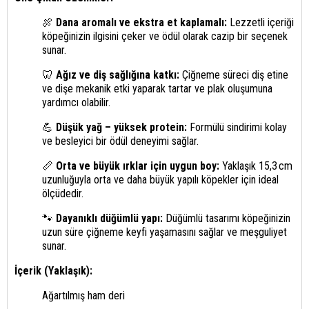
🍖
Dana aromalı ve ekstra et kaplamalı:
Lezzetli içeriği
köpeğinizin ilgisini çeker ve ödül olarak cazip bir seçenek
sunar.
🦷
Ağız ve diş sağlığına katkı:
Çiğneme süreci diş etine
ve dişe mekanik etki yaparak tartar ve plak oluşumuna
yardımcı olabilir.
💪
Düşük yağ – yüksek protein:
Formülü sindirimi kolay
ve besleyici bir ödül deneyimi sağlar.
📏
Orta ve büyük ırklar için uygun boy:
Yaklaşık 15,3 cm
uzunluğuyla orta ve daha büyük yapılı köpekler için ideal
ölçüdedir.
🐾
Dayanıklı düğümlü yapı:
Düğümlü tasarımı köpeğinizin
uzun süre çiğneme keyfi yaşamasını sağlar ve meşguliyet
sunar.
İçerik (Yaklaşık):
Ağartılmış ham deri