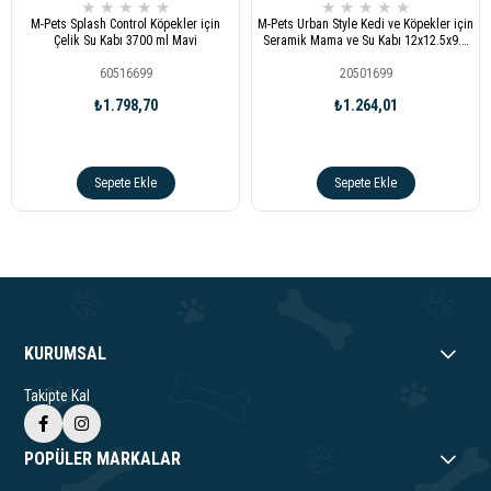
★
★
★
★
★
★
★
★
★
★
M-Pets Splash Control Köpekler için
M-Pets Urban Style Kedi ve Köpekler için
Çelik Su Kabı 3700 ml Mavi
Seramik Mama ve Su Kabı 12x12.5x9.5
cm 250 ml
60516699
20501699
₺1.798,70
₺1.264,01
Sepete Ekle
Sepete Ekle
KURUMSAL
Takipte Kal
POPÜLER MARKALAR