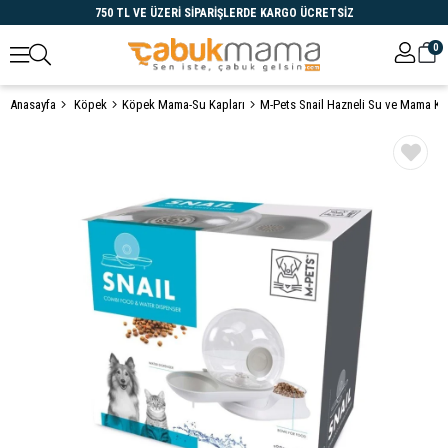
750 TL VE ÜZERİ SİPARİŞLERDE KARGO ÜCRETSİZ
0
Anasayfa
Köpek
Köpek Mama-Su Kapları
M-Pets Snail Hazneli Su ve Mama Ka
Öne Çıkanlar