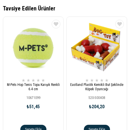
★
★
★
★
★
★
★
★
★
★
M-Pets Hop Tenis Topu Karışık Renkli
Eastland Plastik Kemikli But Şeklinde
6.4 cm
Köpek Oyuncağı
10671099
520-500408
₺51,45
₺204,20
Sepete Ekle
Sepete Ekle