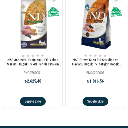
★
★
★
★
★
★
★
★
★
★
N&D Ancestral Grain Kuzu Etli Yaban
N&D Brown Kuzu Etli Spirulina ve
Mersinli Küçük Irk Ata Tahıllı Yetişkin
Havuçlu Küçük Irk Yetişkin Köpek
Köpek Maması 7kg
Maması 2,5kg
PND0700051
PND0200003
₺2.625,48
₺1.816,56
Sepete Ekle
Sepete Ekle