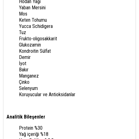
Hodan Yağı
Yaban Mersini
Mos
Keten Tohumu
Yucca Schidigera
Tuz
Frukto-oligosakkarit
Glukozamin
Kondroitin Sülfat
Demir
İyot
Bakır
Manganez
Çinko
Selenyum
Koruyucular ve Antioksidanlar
Analitik Bileşenler
Protein %30
Yağ içeriği %18