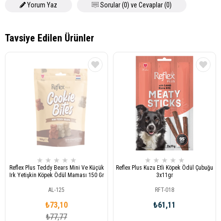
Yorum Yaz
Sorular (0) ve Cevaplar (0)
★
★
★
★
★
★
★
★
★
★
Reflex Plus Teddy Bears Mini Ve Küçük
Reflex Plus Kuzu Etli Köpek Ödül Çubuğu
Irk Yetişkin Köpek Ödül Maması 150 Gr
3x11gr
AL-125
RFT-018
₺73,10
₺61,11
₺77,77