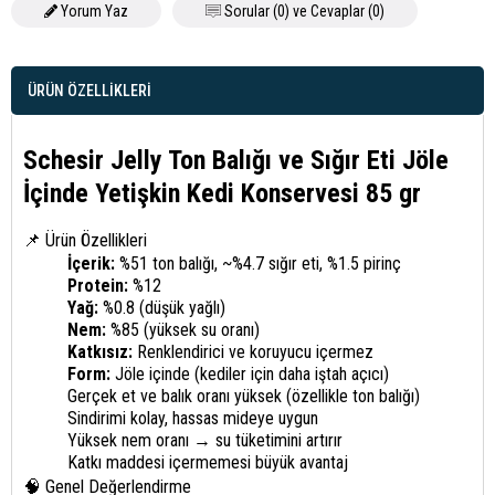
Yorum Yaz
Sorular (0) ve Cevaplar (0)
ÜRÜN ÖZELLIKLERI
Schesir Jelly Ton Balığı ve Sığır Eti Jöle
İçinde Yetişkin Kedi Konservesi 85 gr
📌 Ürün Özellikleri
İçerik:
%51 ton balığı, ~%4.7 sığır eti, %1.5 pirinç
Protein:
%12
Yağ:
%0.8 (düşük yağlı)
Nem:
%85 (yüksek su oranı)
Katkısız:
Renklendirici ve koruyucu içermez
Form:
Jöle içinde (kediler için daha iştah açıcı)
Gerçek et ve balık oranı yüksek (özellikle ton balığı)
Sindirimi kolay, hassas mideye uygun
Yüksek nem oranı → su tüketimini artırır
Katkı maddesi içermemesi büyük avantaj
🧠 Genel Değerlendirme