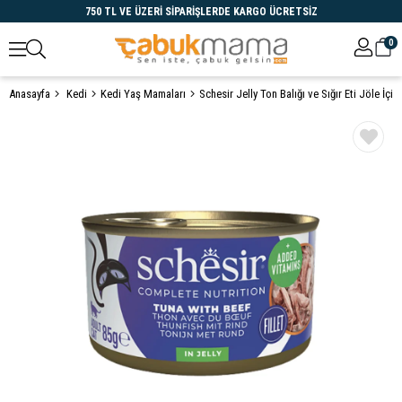
750 TL VE ÜZERİ SİPARİŞLERDE KARGO ÜCRETSİZ
0
Anasayfa
Kedi
Kedi Yaş Mamaları
Öne Çıkanlar