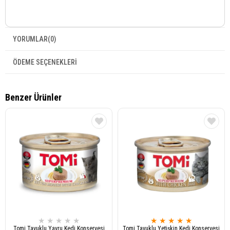
YORUMLAR
(0)
ÖDEME SEÇENEKLERI
Benzer Ürünler
★
★
★
★
★
★
★
★
★
★
Tomi Tavuklu Yavru Kedi Konservesi
Tomi Tavuklu Yetişkin Kedi Konservesi