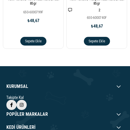
85gr
85gr
2
650-6000799F
650-6000740F
₺48,67
₺48,67
Sepete Ekle
Sepete Ekle
KURUMSAL
Takipte Kal
POPÜLER MARKALAR
KEDİ ÜRÜNLERİ