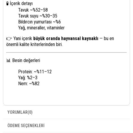
🧪 İçerik detayı
Tavuk ~%52–58
Tavuk suyu ~%30–35
Bıldırcın yumurtası ~%6
Yağ, mineraller, vitaminler
👉 Yani içerik
büyük oranda hayvansal kaynaklı
— bu en
önemli kalite kriterlerinden biri.
📊 Besin değerleri
Protein: ~%11–12
Yağ: %2–3
Nem: ~%82
YORUMLAR
(0)
ÖDEME SEÇENEKLERI