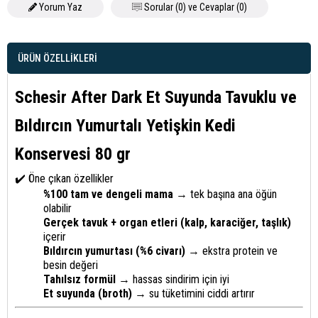
Yorum Yaz
Sorular (0) ve Cevaplar (0)
ÜRÜN ÖZELLIKLERI
Schesir After Dark Et Suyunda Tavuklu ve
Bıldırcın Yumurtalı Yetişkin Kedi
Konservesi 80 gr
✔️ Öne çıkan özellikler
%100 tam ve dengeli mama
→ tek başına ana öğün
olabilir
Gerçek tavuk + organ etleri (kalp, karaciğer, taşlık)
içerir
Bıldırcın yumurtası (%6 civarı)
→ ekstra protein ve
besin değeri
Tahılsız formül
→ hassas sindirim için iyi
Et suyunda (broth)
→ su tüketimini ciddi artırır