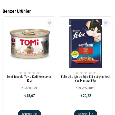
Benzer Ürünler
★
★
★
★
★
★
★
★
★
★
Tomi Tavuklu Yavru Kedi Konservesi
Felix Jöle İçinde Sığır Etli Yetişkin Kedi
85gr
Yaş Maması 85gr
650-6000799F
1090-12480125
₺48,67
₺20,22
Sepete Ekle
Sepete Ekle