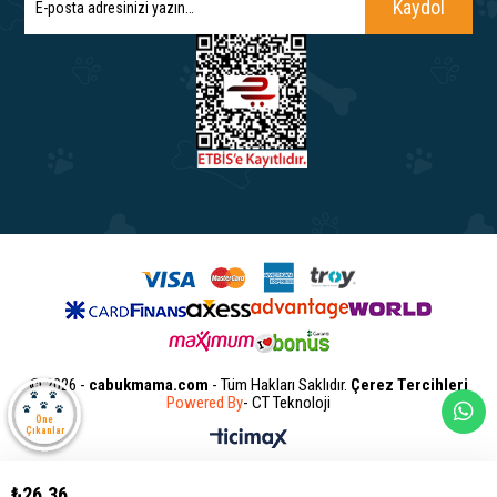
Kaydol
© 2026 -
cabukmama.com
- Tüm Hakları Saklıdır.
Çerez Tercihleri
Powered By
- CT Teknoloji
Öne
Çıkanlar
₺26,36