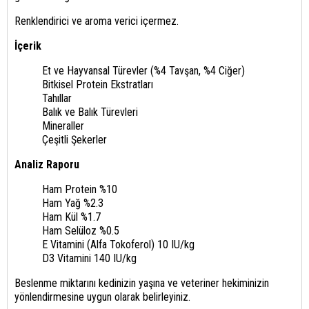
Renklendirici ve aroma verici içermez.
İçerik
Et ve Hayvansal Türevler (%4 Tavşan, %4 Ciğer)
Bitkisel Protein Ekstratları
Tahıllar
Balık ve Balık Türevleri
Mineraller
Çeşitli Şekerler
Analiz Raporu
Ham Protein %10
Ham Yağ %2.3
Ham Kül %1.7
Ham Selüloz %0.5
E Vitamini (Alfa Tokoferol) 10 IU/kg
D3 Vitamini 140 IU/kg
Beslenme miktarını kedinizin yaşına ve veteriner hekiminizin
yönlendirmesine uygun olarak belirleyiniz.