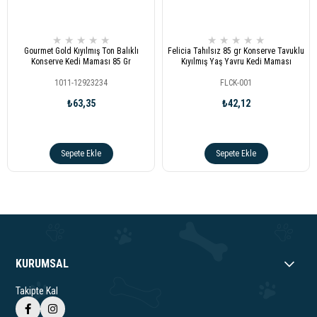
★
★
★
★
★
★
★
★
★
★
Gourmet Gold Kıyılmış Ton Balıklı
Felicia Tahılsız 85 gr Konserve Tavuklu
Konserve Kedi Maması 85 Gr
Kıyılmış Yaş Yavru Kedi Maması
1011-12923234
FLCK-001
₺63,35
₺42,12
Sepete Ekle
Sepete Ekle
KURUMSAL
Takipte Kal