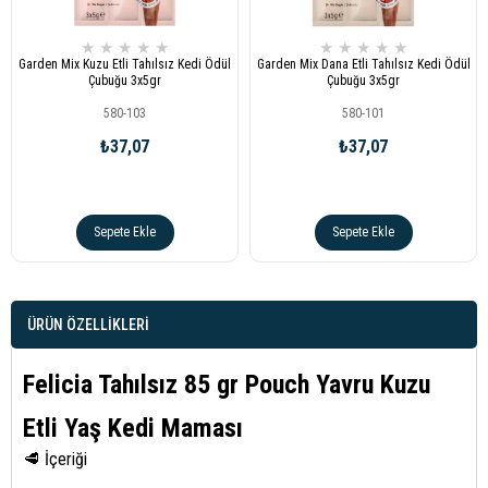
★
★
★
★
★
★
★
★
★
★
Garden Mix Kuzu Etli Tahılsız Kedi Ödül
Garden Mix Dana Etli Tahılsız Kedi Ödül
Çubuğu 3x5gr
Çubuğu 3x5gr
580-103
580-101
₺37,07
₺37,07
Sepete Ekle
Sepete Ekle
ÜRÜN ÖZELLIKLERI
Felicia Tahılsız 85 gr Pouch Yavru Kuzu
Etli Yaş Kedi Maması
🥩 İçeriği