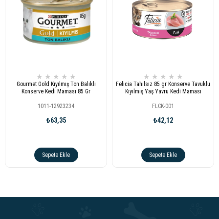
★
★
★
★
★
★
★
★
★
★
Gourmet Gold Kıyılmış Ton Balıklı
Felicia Tahılsız 85 gr Konserve Tavuklu
Konserve Kedi Maması 85 Gr
Kıyılmış Yaş Yavru Kedi Maması
1011-12923234
FLCK-001
₺63,35
₺42,12
Sepete Ekle
Sepete Ekle