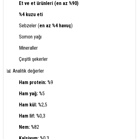
Et ve et ürünleri (en az %90)
%4 kuzu eti
Sebzeler (
en az %4 havuç
)
Somon yağı
Mineraller
Çeşitli şekerler
📊 Analitik değerler
Ham protein:
%9
Ham yağ:
%5
Ham kül:
%2,5
Ham lif:
%0,3
Nem:
%82
Kalsiyum:
%0,3