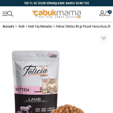
750 TL VE ÜZERİ SİPARİŞLERDE KARGO ÜCRETSİZ
0
Anasayfa
Kedi
Kedi Yaş Mamaları
Felicia Tahılsız 85 gr Pouch Yavru Kuzu Et
Öne Çıkanlar