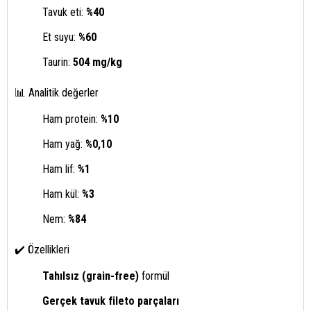
Tavuk eti:
%40
Et suyu:
%60
Taurin:
504 mg/kg
📊 Analitik değerler
Ham protein:
%10
Ham yağ:
%0,10
Ham lif:
%1
Ham kül:
%3
Nem:
%84
✔️ Özellikleri
Tahılsız (grain-free)
formül
Gerçek tavuk fileto parçaları