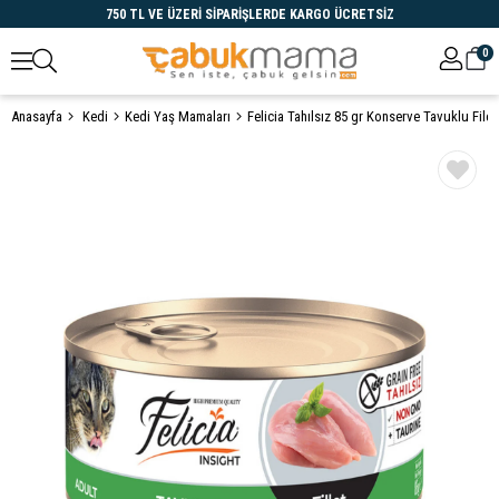
750 TL VE ÜZERİ SİPARİŞLERDE KARGO ÜCRETSİZ
0
Anasayfa
Kedi
Kedi Yaş Mamaları
Felicia Tahılsız 85 gr Konserve Tavuklu Fil
Öne Çıkanlar