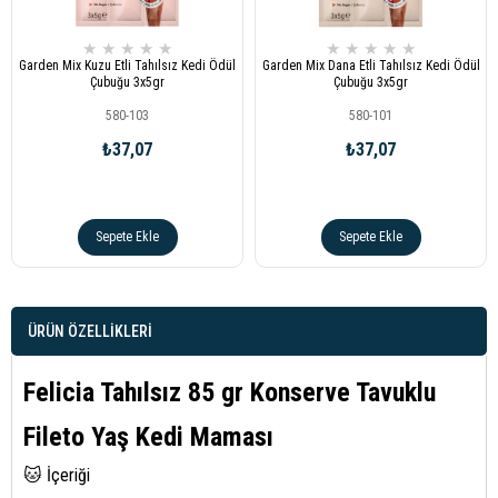
★
★
★
★
★
★
★
★
★
★
Garden Mix Kuzu Etli Tahılsız Kedi Ödül
Garden Mix Dana Etli Tahılsız Kedi Ödül
Çubuğu 3x5gr
Çubuğu 3x5gr
580-103
580-101
₺37,07
₺37,07
Sepete Ekle
Sepete Ekle
ÜRÜN ÖZELLIKLERI
Felicia Tahılsız 85 gr Konserve Tavuklu
Fileto Yaş Kedi Maması
🐱 İçeriği