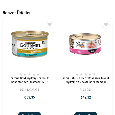
Benzer Ürünler
★
★
★
★
★
★
★
★
★
★
Gourmet Gold Kıyılmış Ton Balıklı
Felicia Tahılsız 85 gr Konserve Tavuklu
Konserve Kedi Maması 85 Gr
Kıyılmış Yaş Yavru Kedi Maması
1011-12923234
FLCK-001
₺63,35
₺42,12