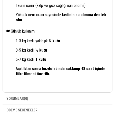
Taurin içerir (kalp ve göz sağlığı için önemli)
Yüksek nem oranı sayesinde
kedinin su alımına destek
olur
🍽️ Günlük kullanım
1-3 kg kedi: yaklaşık
¼ kutu
3-5 kg kedi:
½ kutu
5-7 kg kedi:
1 kutu
Açıldıktan sonra
buzdolabında saklanıp 48 saat içinde
tüketilmesi önerilir.
YORUMLAR
(0)
ÖDEME SEÇENEKLERI