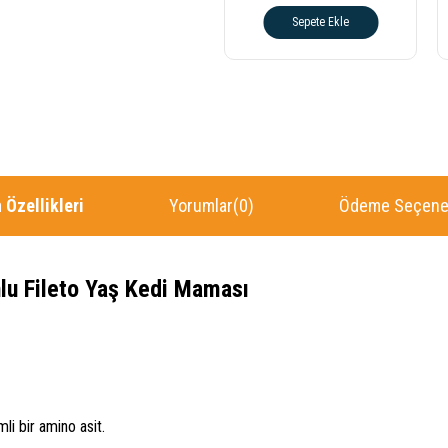
Sepete Ekle
 Özellikleri
Yorumlar
(0)
Ödeme Seçenek
nlu Fileto Yaş Kedi Maması
li bir amino asit.