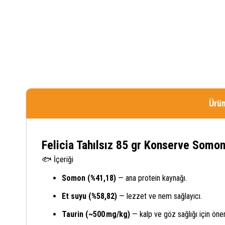
Ürün
Felicia Tahılsız 85 gr Konserve Somo
🐟 İçeriği
Somon (%41,18)
— ana protein kaynağı.
Et suyu (%58,82)
— lezzet ve nem sağlayıcı.
Taurin (~500 mg/kg)
— kalp ve göz sağlığı için önem