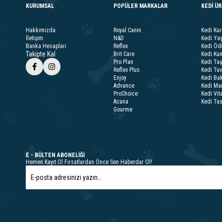
KURUMSAL
POPÜLER MARKALAR
KEDİ Ü
Hakkımızda
Royal Canin
Kedi Ku
İletişim
N&D
Kedi Ya
Banka Hesapları
Reflex
Kedi Ödü
Takipte Kal
Brit Care
Kedi Kum
Pro Plan
Kedi Taş
Reflex Plus
Kedi Tuv
Enjoy
Kedi Bak
Advance
Kedi Ma
ProChoice
Kedi Vit
Acana
Kedi Ta
Gourme
E - BÜLTEN ABONELİĞİ
Hemen Kayıt Ol Fırsatlardan Önce Sen Haberdar Ol!