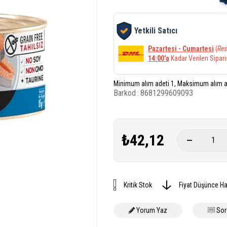
Yetkili Satıcı
Pazartesi - Cumartesi
(
Res
14:00'a
Kadar Verilen Sipari
Minimum alım adeti 1, Maksimum alım a
Barkod
:
8681299609093
₺42,12
Kritik Stok
Fiyat Düşünce Ha
Yorum Yaz
Sor