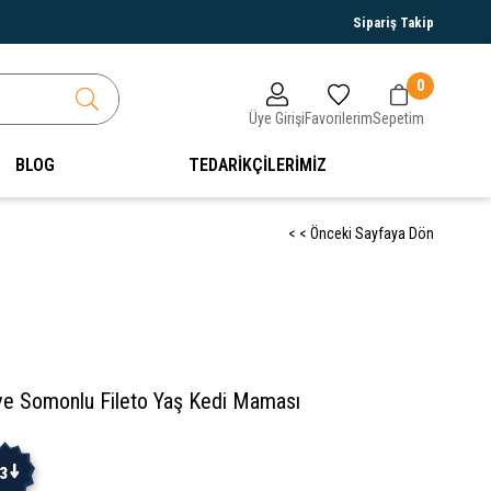
Sipariş Takip
0
Üye Girişi
Favorilerim
Sepetim
BLOG
TEDARİKÇİLERİMİZ
< < Önceki Sayfaya Dön
erve Somonlu Fileto Yaş Kedi Maması
3