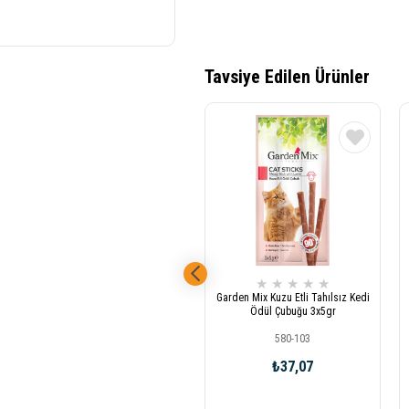
★
★
★
★
★
Garden Mix Kuzu Etli Tahılsız Kedi
Ödül Çubuğu 3x5gr
580-103
₺37,07