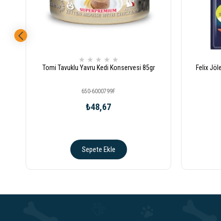
★
★
★
★
★
Tomi Tavuklu Yavru Kedi Konservesi 85gr
Felix Jöl
650-6000799F
₺48,67
Sepete Ekle