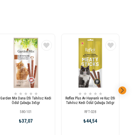
★
★
★
★
★
★
★
★
★
★
Garden Mix Dana Etli Tahılsız Kedi
Reflex Plus Av Hayvanlı ve Kaz Etli
Me
Ödül Çubuğu 3x5gr
Tahılsız Kedi Ödül Çubuğu 3x5gr
Dom
580-101
RFT-028
₺37,07
₺44,54