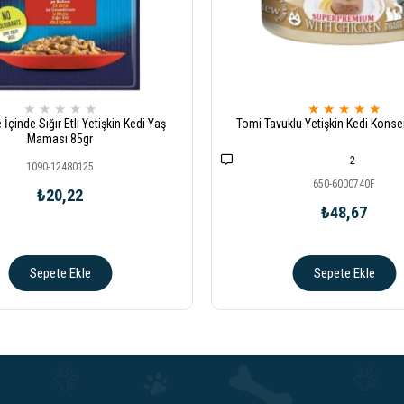
★
★
★
★
★
★
★
★
★
★
e İçinde Sığır Etli Yetişkin Kedi Yaş
Tomi Tavuklu Yetişkin Kedi Konse
Maması 85gr
2
1090-12480125
650-6000740F
₺20,22
₺48,67
Sepete Ekle
Sepete Ekle