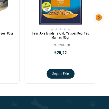
★
★
★
★
★
rvesi 85gr
Felix Jöle İçinde Tavuklu Yetişkin Kedi Yaş
F
Maması 85gr
1090-12480120
₺20,22
Sepete Ekle