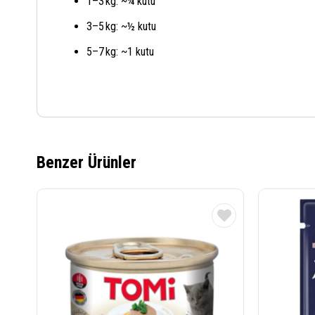
1–3 kg: ~¼ kutu
3–5 kg: ~½ kutu
5–7 kg: ~1 kutu
Benzer Ürünler