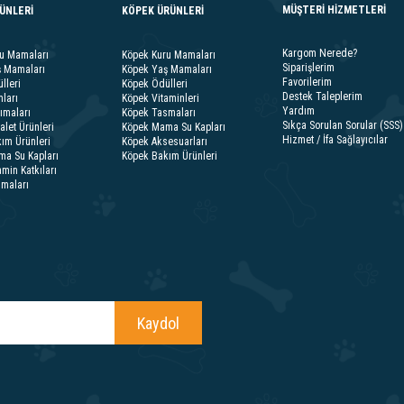
MÜŞTERİ HİZMETLERİ
RÜNLERİ
KÖPEK ÜRÜNLERİ
Kargom Nerede?
ru Mamaları
Köpek Kuru Mamaları
Siparişlerim
ş Mamaları
Köpek Yaş Mamaları
Favorilerim
lleri
Köpek Ödülleri
Destek Taleplerim
ları
Köpek Vitaminleri
Yardım
ımaları
Köpek Tasmaları
Sıkça Sorulan Sorular (SSS)
alet Ürünleri
Köpek Mama Su Kapları
Hizmet / İfa Sağlayıcılar
ım Ürünleri
Köpek Aksesuarları
ma Su Kapları
Köpek Bakım Ürünleri
amin Katkıları
smaları
Kaydol