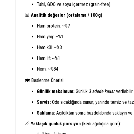
Tahıl, GDO ve soya içermez (grain‑free).
📊
Analitik değerler (ortalama / 100 g)
Ham protein: ~%7
Ham yağ: ~%1
Ham kül: ~%3
Ham lif: ~%1
Nem: ~%84
🍽️ Beslenme Önerisi
Günlük maksimum:
Günlük
3 adede kadar
verilebilir.
Servis:
Oda sıcaklığında sunun; yanında temiz ve taz
Saklama:
Açıldıktan sonra buzdolabında saklayın ve
📏
Yaklaşık günlük porsiyon
(kedi ağırlığına göre):