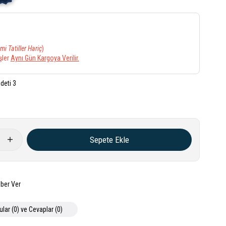
mi Tatiller Hariç
)
şler
Aynı Gün Kargoya Verilir.
deti 3
ber Ver
ular (0) ve Cevaplar (0)