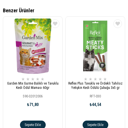
Benzer Ürünler
★
★
★
★
★
★
★
★
★
★
Garden Mix Gurme Balıklı ve Tavuklu
Reflex Plus Tavuklu ve Ördekli Tahılsız
Kedi Ödül Maması 60gr
Yetişkin Kedi Ödülü Çubuğu 3x5 gr
590-32012006
RFT-030
₺71,80
₺44,54
Sepete Ekle
Sepete Ekle