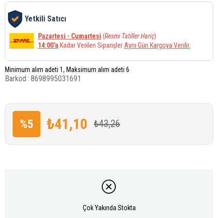
Yetkili Satıcı
Pazartesi - Cumartesi
(
Resmi Tatiller Hariç
)
14:00'a
Kadar Verilen Siparişler
Aynı Gün Kargoya Verilir.
Minimum alım adeti 1, Maksimum alım adeti 6
Barkod
:
8698995031691
₺41,10
%
5
₺43,26
İndirim
Çok Yakında Stokta