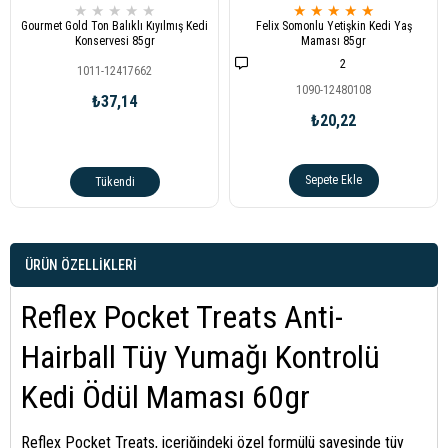
★
★
★
★
★
★
★
★
★
★
Gourmet Gold Ton Balıklı Kıyılmış Kedi
Felix Somonlu Yetişkin Kedi Yaş
Konservesi 85gr
Maması 85gr
2
1011-12417662
1090-12480108
₺37,14
₺20,22
Sepete Ekle
Tükendi
ÜRÜN ÖZELLIKLERI
Reflex Pocket Treats Anti-
Hairball Tüy Yumağı Kontrolü
Kedi Ödül Maması 60gr
Reflex Pocket Treats, içeriğindeki özel formülü sayesinde tüy