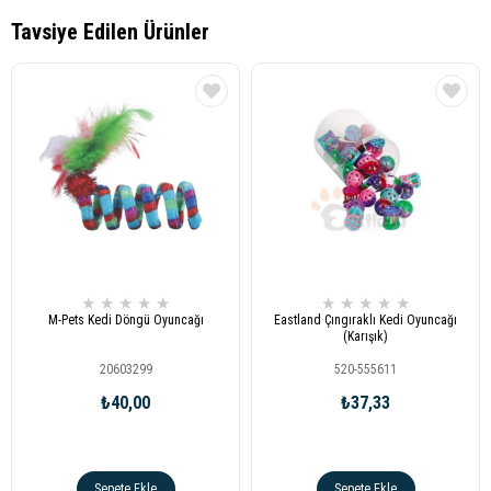
★
★
★
★
★
★
★
★
★
★
M-Pets Kedi Döngü Oyuncağı
Eastland Çıngıraklı Kedi Oyuncağı
(Karışık)
20603299
520-555611
₺40,00
₺37,33
Sepete Ekle
Sepete Ekle