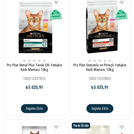
★
★
★
★
★
★
★
★
★
★
Pro Plan Renal Plus Tavuk Etli Yetişkin
Pro Plan Somonlu ve Pirinçli Yetişkin
Kedi Maması 10kg
Kedi Maması 10kg
1020-12537813
1020-12539025
₺5.025,91
₺5.025,91
Sepete Ekle
Sepete Ekle
Yeni Ürün