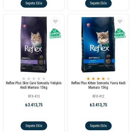
Sepete Ekle
Sepete Ekle
★
★
★
★
★
★
★
★
★
★
Reflex Plus Skin Care Somonlu Yetişkin
Reflex Plus Kitten Somonlu Yavru Kedi
Kedi Maması 15kg
Maması 15kg
RFX-413
RFX-412
₺3.413,75
₺3.413,75
Sepete Ekle
Sepete Ekle