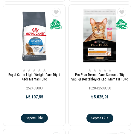
★
★
★
★
★
★
★
★
★
★
Royal Canin Light Weight Care Diyet
Pro Plan Derma Care Somonlu Tüy
Kedi Maması 8kg
Sağlığı Destekleyici Kedi Maması 10kg
252408000
1020-12538880
₺5.107,55
₺5.025,91
Sepete Ekle
Sepete Ekle