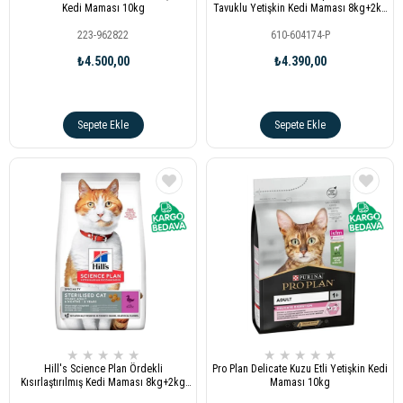
Kedi Maması 10kg
Tavuklu Yetişkin Kedi Maması 8kg+2kg
Hediye
223-962822
610-604174-P
₺4.500,00
₺4.390,00
Sepete Ekle
Sepete Ekle
★
★
★
★
★
★
★
★
★
★
Hill's Science Plan Ördekli
Pro Plan Delicate Kuzu Etli Yetişkin Kedi
Kısırlaştırılmış Kedi Maması 8kg+2kg
Maması 10kg
Hediye