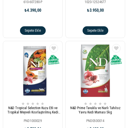
610-607280-P
1020-12524677
₺4.390,00
₺3.950,00
Sepete Ekle
Sepete Ekle
★
★
★
★
★
★
★
★
★
★
N&D Tropical Selection Kuzu Etli ve
N&D Prime Tavuklu ve Narlı Tahılsız
Tropikal Meyveli Kısırlaştırılmış Kedi
Yavru Kedi Maması 5kg
Maması 10kg
PND1000029
PND0500014