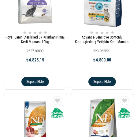
★
★
★
★
★
★
★
★
★
★
Royal Canin Sterilised 37 Kısırlaştırılmış
Advance Sensitive Somonlu
Kedi Maması 10kg
Kısırlaştırılmış Yetişkin Kedi Maması
10kg
253710000
223-962821
₺4.825,15
₺4.800,00
Sepete Ekle
Sepete Ekle