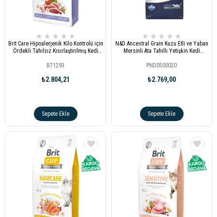
★
★
★
★
★
★
★
★
★
★
Brit Care Hipoalerjenik Kilo Kontrolü için
N&D Ancestral Grain Kuzu Etli ve Yaban
Ördekli Tahılsız Kısırlaştırılmış Kedi
Mersinli Ata Tahıllı Yetişkin Kedi
Maması 7kg
Maması 5 kg
B71293
PND0500020
₺2.804,21
₺2.769,00
Sepete Ekle
Sepete Ekle