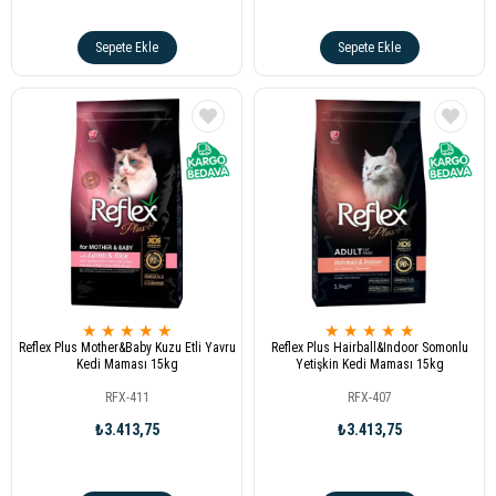
Sepete Ekle
Sepete Ekle
★
★
★
★
★
★
★
★
★
★
Reflex Plus Mother&Baby Kuzu Etli Yavru
Reflex Plus Hairball&Indoor Somonlu
Kedi Maması 15kg
Yetişkin Kedi Maması 15kg
RFX-411
RFX-407
₺3.413,75
₺3.413,75