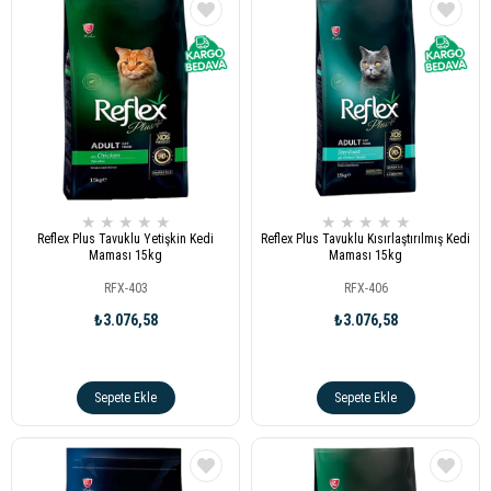
★
★
★
★
★
★
★
★
★
★
Reflex Plus Tavuklu Yetişkin Kedi
Reflex Plus Tavuklu Kısırlaştırılmış Kedi
Maması 15kg
Maması 15kg
RFX-403
RFX-406
₺3.076,58
₺3.076,58
Sepete Ekle
Sepete Ekle