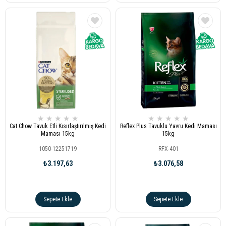
★
★
★
★
★
★
★
★
★
★
Cat Chow Tavuk Etli Kısırlaştırılmış Kedi
Reflex Plus Tavuklu Yavru Kedi Maması
Maması 15kg
15kg
1050-12251719
RFX-401
₺3.197,63
₺3.076,58
Sepete Ekle
Sepete Ekle