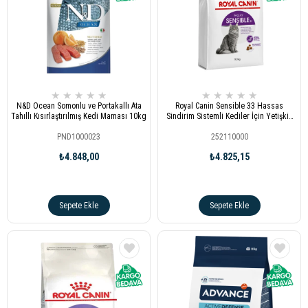
★
★
★
★
★
★
★
★
★
★
N&D Ocean Somonlu ve Portakallı Ata
Royal Canin Sensible 33 Hassas
Tahıllı Kısırlaştırılmış Kedi Maması 10kg
Sindirim Sistemli Kediler İçin Yetişkin
Kedi Maması 10kg
PND1000023
252110000
₺4.848,00
₺4.825,15
Sepete Ekle
Sepete Ekle