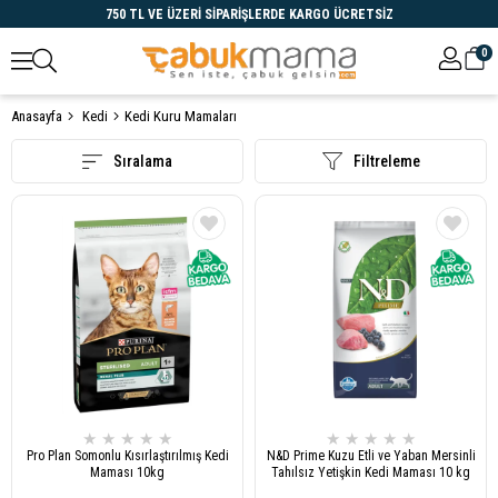
750 TL VE ÜZERİ SİPARİŞLERDE KARGO ÜCRETSİZ
0
Anasayfa
Kedi
Kedi Kuru Mamaları
Öne Çıkanlar
Sıralama
Filtreleme
★
★
★
★
★
★
★
★
★
★
Pro Plan Somonlu Kısırlaştırılmış Kedi
N&D Prime Kuzu Etli ve Yaban Mersinli
Maması 10kg
Tahılsız Yetişkin Kedi Maması 10 kg