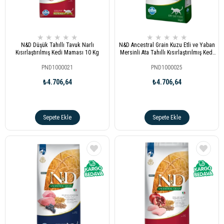
★
★
★
★
★
★
★
★
★
★
N&D Düşük Tahıllı Tavuk Narlı
N&D Ancestral Grain Kuzu Etli ve Yaban
Kısırlaştırılmış Kedi Maması 10 Kg
Mersinli Ata Tahıllı Kısırlaştırılmış Kedi
Maması 10kg
PND1000021
PND1000025
₺4.706,64
₺4.706,64
Sepete Ekle
Sepete Ekle