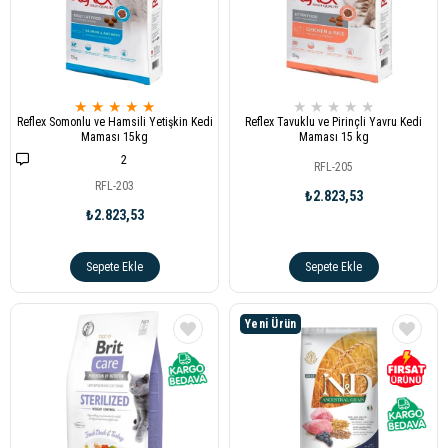
★
★
★
★
★
★
★
★
★
★
Reflex Somonlu ve Hamsili Yetişkin Kedi
Reflex Tavuklu ve Pirinçli Yavru Kedi
Maması 15kg
Maması 15 kg
2
RFL-205
RFL-203
₺2.823,53
₺2.823,53
Sepete Ekle
Sepete Ekle
Yeni Ürün