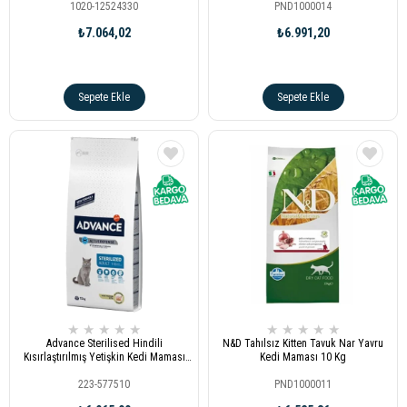
1020-12524330
PND1000014
₺7.064,02
₺6.991,20
Sepete Ekle
Sepete Ekle
★
★
★
★
★
★
★
★
★
★
Advance Sterilised Hindili
N&D Tahılsız Kitten Tavuk Nar Yavru
Kısırlaştırılmış Yetişkin Kedi Maması
Kedi Maması 10 Kg
15kg
223-577510
PND1000011