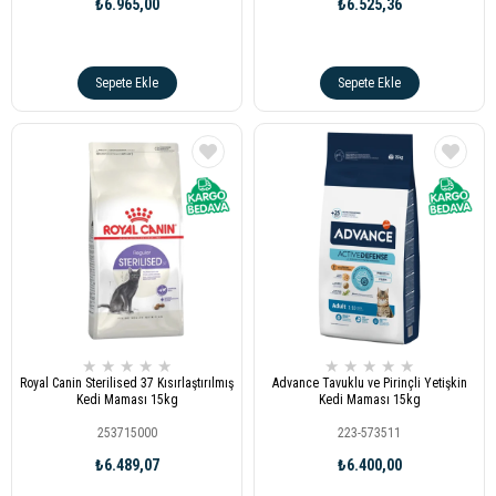
₺6.965,00
₺6.525,36
Sepete Ekle
Sepete Ekle
★
★
★
★
★
★
★
★
★
★
Royal Canin Sterilised 37 Kısırlaştırılmış
Advance Tavuklu ve Pirinçli Yetişkin
Kedi Maması 15kg
Kedi Maması 15kg
253715000
223-573511
₺6.489,07
₺6.400,00