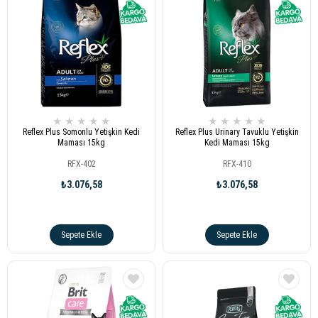
★
★
★
★
★
★
★
★
★
★
Reflex Plus Somonlu Yetişkin Kedi
Reflex Plus Urinary Tavuklu Yetişkin
Maması 15kg
Kedi Maması 15kg
RFX-402
RFX-410
₺3.076,58
₺3.076,58
Sepete Ekle
Sepete Ekle