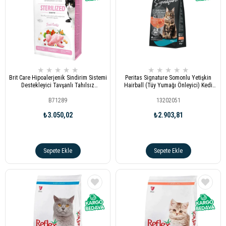
★
★
★
★
★
★
★
★
★
★
Brit Care Hipoalerjenik Sindirim Sistemi
Peritas Signature Somonlu Yetişkin
Destekleyici Tavşanlı Tahılsız
Hairball (Tüy Yumağı Önleyici) Kedi
Kısırlaştırılmış Kedi Maması 7kg
Maması 10 Kg
B71289
13202051
₺3.050,02
₺2.903,81
Sepete Ekle
Sepete Ekle