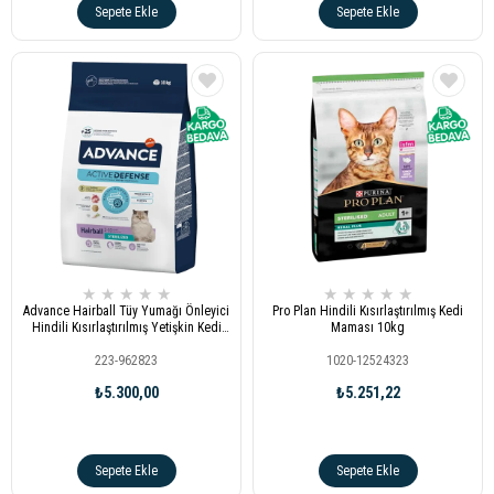
Sepete Ekle
Sepete Ekle
★
★
★
★
★
★
★
★
★
★
Advance Hairball Tüy Yumağı Önleyici
Pro Plan Hindili Kısırlaştırılmış Kedi
Hindili Kısırlaştırılmış Yetişkin Kedi
Maması 10kg
Maması 10kg
223-962823
1020-12524323
₺5.300,00
₺5.251,22
Sepete Ekle
Sepete Ekle