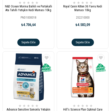
★
★
★
★
★
★
★
★
★
★
N&D Ocean Morina Balıklı ve Portakallı
Royal Canin Kitten 36 Yavru Kedi
Ata Tahıllı Yetişkin Kedi Maması 10kg
Maması 10kg
PND1000018
252210000
₺4.706,64
₺4.583,09
Sepete Ekle
Sepete Ekle
★
★
★
★
★
★
★
★
★
★
Advance Sensitive Somonlu Yetişkin
Hill's Science Plan Optimal Care