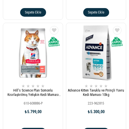
Sepete Ekle
Sepete Ekle
★
★
★
★
★
★
★
★
★
★
Hill's Science Plan Somonlu
Advance Kitten Tavuklu ve Pirinçli Yavru
Kısırlaştırılmış Yetişkin Kedi Maması
Kedi Maması 10kg
8kg+2kg Hediye
610-608886-P
223-962815
₺5.799,00
₺5.300,00