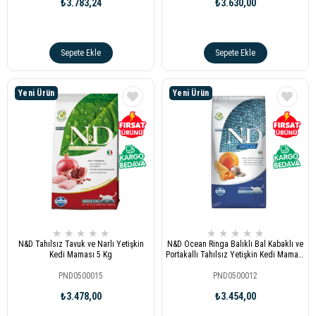
₺3.783,24
₺3.630,00
Sepete Ekle
Sepete Ekle
Yeni Ürün
Yeni Ürün
★
★
★
★
★
★
★
★
★
★
N&D Tahılsız Tavuk ve Narlı Yetişkin
N&D Ocean Ringa Balıklı Bal Kabaklı ve
Kedi Maması 5 Kg
Portakallı Tahılsız Yetişkin Kedi Maması
5 kg
PND0500015
PND0500012
₺3.478,00
₺3.454,00