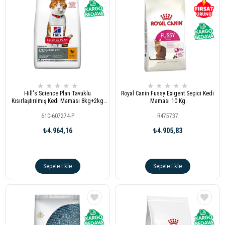
★
★
★
★
★
★
★
★
★
★
Hill's Science Plan Tavuklu
Royal Canin Fussy Exigent Seçici Kedi
Kısırlaştırılmış Kedi Maması 8kg+2kg
Maması 10 Kg
Hediye
610-607274-P
R475737
₺4.964,16
₺4.905,83
Sepete Ekle
Sepete Ekle