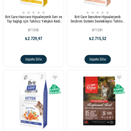
★
★
★
★
★
★
★
★
★
★
Brit Care Haircare Hipoalerjenik Deri ve
Brit Care Sensitive Hipoalerjenik
Tüy Sağlığı için Tahılsız Yetişkin Kedi
Sindirim Sistemi Destekleyici Tahılsız
Maması 7kg
Yetişkin Kedi Maması 7 kg
B71305
B71281
₺2.729,97
₺2.715,52
Sepete Ekle
Sepete Ekle