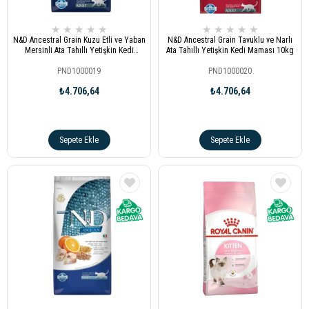
★
★
★
★
★
★
★
★
★
★
N&D Ancestral Grain Kuzu Etli ve Yaban
N&D Ancestral Grain Tavuklu ve Narlı
Mersinli Ata Tahıllı Yetişkin Kedi
Ata Tahıllı Yetişkin Kedi Maması 10kg
Maması 10kg
PND1000019
PND1000020
₺4.706,64
₺4.706,64
Sepete Ekle
Sepete Ekle