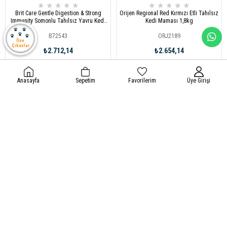
★
★
★
★
★
★
★
★
★
★
Brit Care Gentle Digestion & Strong
Orijen Regional Red Kırmızı Etli Tahılsız
Immunity Somonlu Tahılsız Yavru Kedi
Kedi Maması 1,8kg
Maması 7kg
B72543
ORJ2189
Öne
Çıkanlar
₺2.712,14
₺2.654,14
Anasayfa
Sepetim
Favorilerim
Üye Girişi
Sepete Ekle
Sepete Ekle
★
★
★
★
★
★
★
★
★
★
N&D Ancestral Grain Tavuklu ve Narlı
Reflex Tavuklu ve Pirinçli Yetişkin Kedi