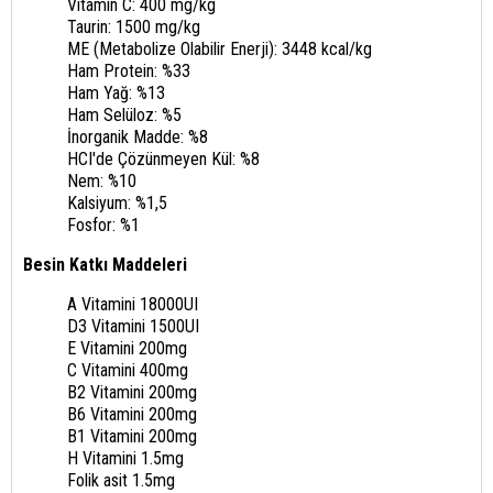
Vitamin C: 400 mg/kg
Taurin: 1500 mg/kg
ME (Metabolize Olabilir Enerji): 3448 kcal/kg
Ham Protein: %33
Ham Yağ: %13
Ham Selüloz: %5
İnorganik Madde: %8
HCI'de Çözünmeyen Kül: %8
Nem: %10
Kalsiyum: %1,5
Fosfor: %1
Besin Katkı Maddeleri
A Vitamini 18000UI
D3 Vitamini 1500UI
E Vitamini 200mg
C Vitamini 400mg
B2 Vitamini 200mg
B6 Vitamini 200mg
B1 Vitamini 200mg
H Vitamini 1.5mg
Folik asit 1.5mg