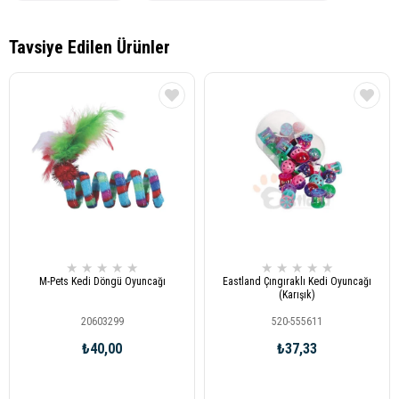
★
★
★
★
★
★
★
★
★
★
M-Pets Kedi Döngü Oyuncağı
Eastland Çıngıraklı Kedi Oyuncağı
(Karışık)
20603299
520-555611
₺40,00
₺37,33