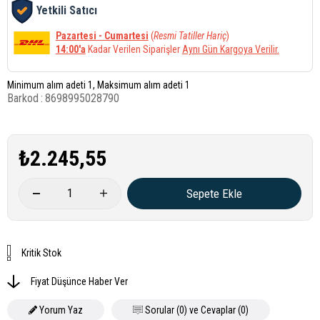
Yetkili Satıcı
Pazartesi - Cumartesi
(
Resmi Tatiller Hariç
)
14:00'a
Kadar Verilen Siparişler
Aynı Gün Kargoya Verilir.
Minimum alım adeti 1, Maksimum alım adeti 1
Barkod
:
8698995028790
₺2.245,55
Kritik Stok
Fiyat Düşünce Haber Ver
Yorum Yaz
Sorular (0) ve Cevaplar (0)