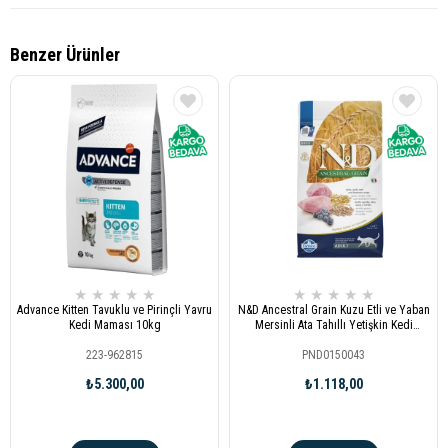
Benzer Ürünler
★
★
★
★
★
★
★
★
★
★
Advance Kitten Tavuklu ve Pirinçli Yavru
N&D Ancestral Grain Kuzu Etli ve Yaban
Kedi Maması 10kg
Mersinli Ata Tahıllı Yetişkin Kedi
Maması 1,5kg
223-962815
PND0150043
₺5.300,00
₺1.118,00