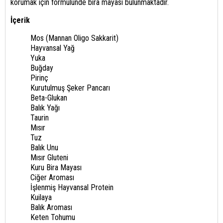
korumak için formülünde bira mayası bulunmaktadır.
İçerik
Mos (Mannan Oligo Sakkarit)
Hayvansal Yağ
Yuka
Buğday
Pirinç
Kurutulmuş Şeker Pancarı
Beta-Glukan
Balık Yağı
Taurin
Mısır
Tuz
Balık Unu
Mısır Gluteni
Kuru Bira Mayası
Ciğer Aroması
İşlenmiş Hayvansal Protein
Kuilaya
Balık Aroması
Keten Tohumu