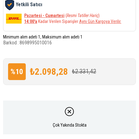
Yetkili Satıcı
Pazartesi - Cumartesi
(
Resmi Tatiller Hariç
)
14:00'a
Kadar Verilen Siparişler
Aynı Gün Kargoya Verilir.
Minimum alım adeti 1, Maksimum alım adeti 1
Barkod
:
8698995010016
₺2.098,28
%
10
₺2.331,42
İndirim
Çok Yakında Stokta