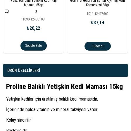
Felix Somonlu Yetişkin Kedi Yaş
Gourmet Gold Ton Balıklı Kıyılmış Kedi
Maması 85gr
Konservesi 85gr
2
1011-12417662
1090-12480108
₺37,14
₺20,22
Sepete Ekle
Tükendi
ÜRÜN ÖZELLIKLERI
Proline Balıklı Yetişkin Kedi Maması 15kg
Yetişkin kediler için üretilmiş balıklı kedi mamasıdır.
İçeriğinde bolca vitamin ve mineral takviyesi vardır.
Kolay sindirilir.
Besleyicidir.