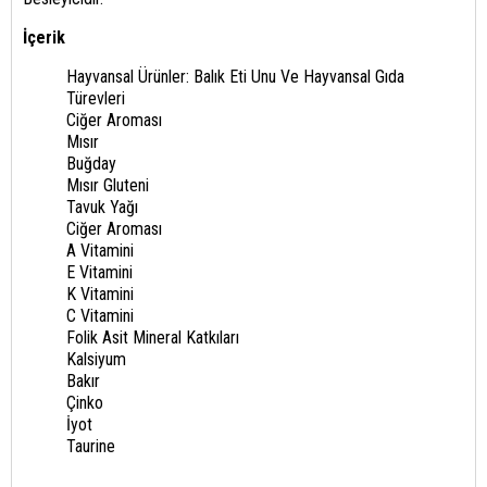
İçerik
Hayvansal Ürünler: Balık Eti Unu Ve Hayvansal Gıda
Türevleri
Ciğer Aroması
Mısır
Buğday
Mısır Gluteni
Tavuk Yağı
Ciğer Aroması
A Vitamini
E Vitamini
K Vitamini
C Vitamini
Folik Asit Mineral Katkıları
Kalsiyum
Bakır
Çinko
İyot
Taurine