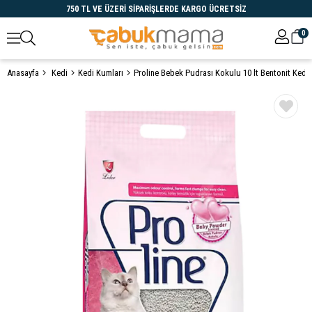
750 TL VE ÜZERİ SİPARİŞLERDE KARGO ÜCRETSİZ
0
Anasayfa
Kedi
Kedi Kumları
Proline Bebek Pudrası Kokulu 10 lt Bentonit Ked
Öne Çıkanlar