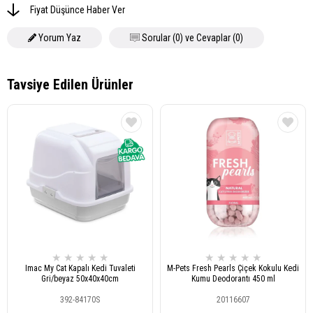
Fiyat Düşünce Haber Ver
Yorum Yaz
Sorular (0) ve Cevaplar (0)
★
★
★
★
★
★
★
★
★
★
Imac My Cat Kapalı Kedi Tuvaleti
M-Pets Fresh Pearls Çiçek Kokulu Kedi
Gri/beyaz 50x40x40cm
Kumu Deodorantı 450 ml
392-84170S
20116607