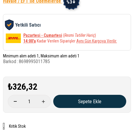
Havale / EFT İle Ödemelerde
%3
Yetkili Satıcı
Pazartesi - Cumartesi
(
Resmi Tatiller Hariç
)
14:00'a
Kadar Verilen Siparişler
Aynı Gün Kargoya Verilir.
Minimum alım adeti 1, Maksimum alım adeti 1
Barkod
:
8698995011785
₺326,32
Kritik Stok