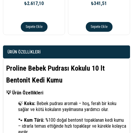
₺2.617,10
₺341,51
Sepete Ekle
Sepete Ekle
ÜRÜN ÖZELLIKLERI
Proline Bebek Pudrası Kokulu 10 lt
Bentonit Kedi Kumu
💡 Ürün Özellikleri
🍃
Koku:
Bebek pudrası aromalı – hoş, ferah bir koku
sağlar ve kötü kokuların yayılmasına yardımcı olur.
🐾
Kum Türü:
%100 doğal bentonit topaklanan kedi kumu
– idrarla temas ettiğinde hızlı topaklaşır ve kürekle kolayca
ayrılır.