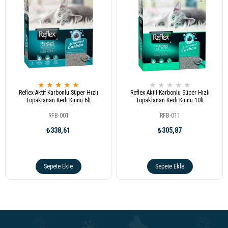
★
★
★
★
★
★
★
★
★
★
Reflex Aktif Karbonlu Süper Hızlı
Reflex Aktif Karbonlu Süper Hızlı
Topaklanan Kedi Kumu 6lt
Topaklanan Kedi Kumu 10lt
RFB-001
RFB-011
₺338,61
₺305,87
Sepete Ekle
Sepete Ekle