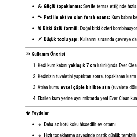
💪
Güçlü topaklanma:
Sıvı ile temas ettiğinde hızl
🐾
Pati ile aktive olan ferah esans:
Kum kabını ked
🐈
Bitki özlü formül:
Doğal bitki özleri kombinasyon
🪶
Düşük tozlu yapı:
Kullanımı sırasında çevreye da
🧼
Kullanım Önerisi
Kedi kum kabını
yaklaşık 7 cm
kalınlığında Ever Clea
Kedinizin tuvaletini yaptıktan sonra, topaklanan kısmı
Atılan kumu
evsel çöple birlikte atın
(tuvalete dök
Eksilen kum yerine aynı miktarda yeni Ever Clean kum
🧠
Faydalar
🔹 Daha az kötü koku hissedilir ev ortamı.
🔹 Hızlı topaklanma sayesinde pratik günlük temizlik