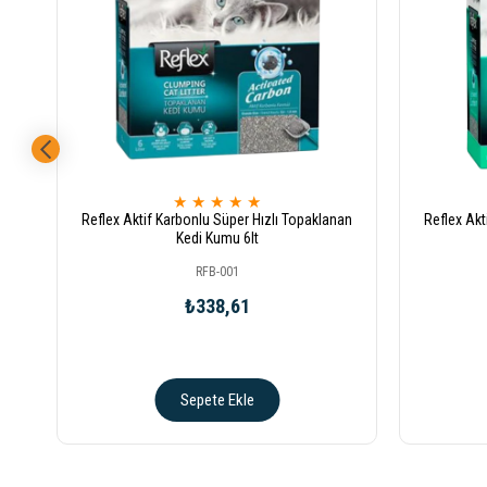
★
★
★
★
★
Reflex Aktif Karbonlu Süper Hızlı Topaklanan
Reflex Akt
Kedi Kumu 6lt
RFB-001
₺338,61
Sepete Ekle