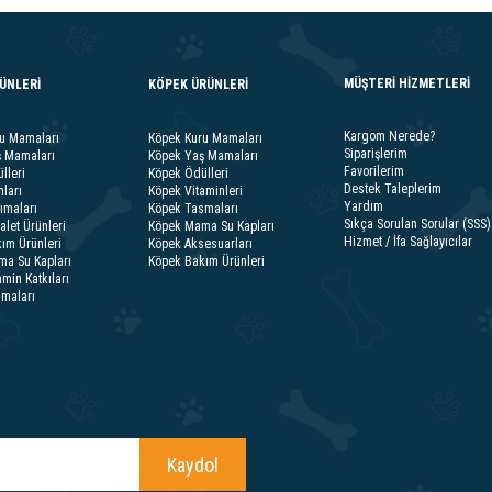
MÜŞTERİ HİZMETLERİ
RÜNLERİ
KÖPEK ÜRÜNLERİ
Kargom Nerede?
ru Mamaları
Köpek Kuru Mamaları
Siparişlerim
ş Mamaları
Köpek Yaş Mamaları
Favorilerim
lleri
Köpek Ödülleri
Destek Taleplerim
ları
Köpek Vitaminleri
Yardım
ımaları
Köpek Tasmaları
Sıkça Sorulan Sorular (SSS)
alet Ürünleri
Köpek Mama Su Kapları
Hizmet / İfa Sağlayıcılar
ım Ürünleri
Köpek Aksesuarları
ma Su Kapları
Köpek Bakım Ürünleri
amin Katkıları
smaları
Kaydol