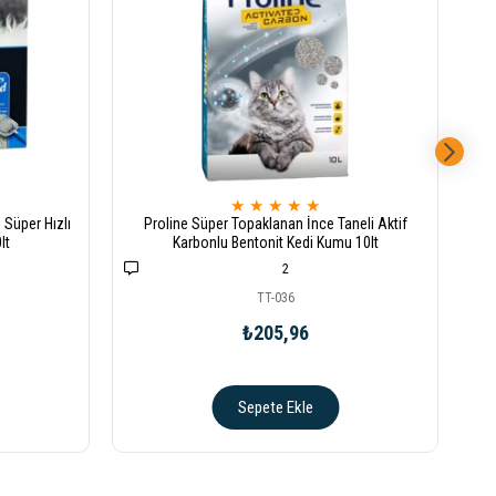
★
★
★
★
★
 Süper Hızlı
Proline Süper Topaklanan İnce Taneli Aktif
B
lt
Karbonlu Bentonit Kedi Kumu 10lt
2
TT-036
₺205,96
Sepete Ekle