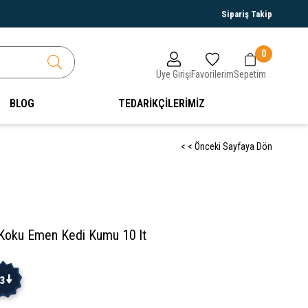
Sipariş Takip
0
Üye Girişi
Favorilerim
Sepetim
BLOG
TEDARİKÇİLERİMİZ
< < Önceki Sayfaya Dön
ı Koku Emen Kedi Kumu 10 lt
3