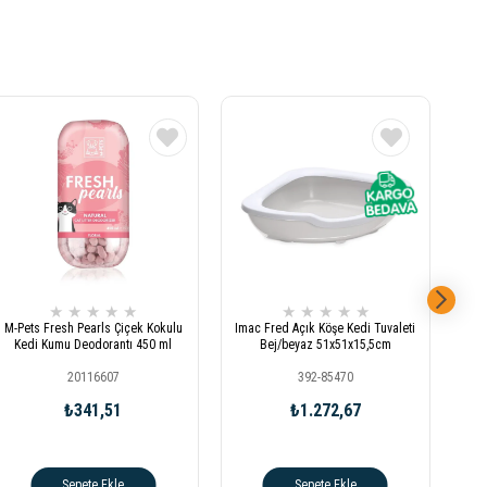
★
★
★
★
★
★
★
★
★
★
M-Pets Fresh Pearls Çiçek Kokulu
Imac Fred Açık Köşe Kedi Tuvaleti
Act
Kedi Kumu Deodorantı 450 ml
Bej/beyaz 51x51x15,5cm
20116607
392-85470
₺341,51
₺1.272,67
Sepete Ekle
Sepete Ekle