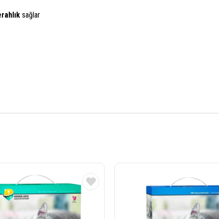
erahlık
sağlar