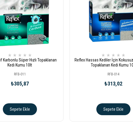
★
★
★
★
★
★
★
★
★
★
if Karbonlu Süper Hızlı Topaklanan
Reflex Hassas Kediler İçin Kokusuz
Kedi Kumu 10lt
Topaklanan Kedi Kumu 10
RFB-011
RFB-014
₺305,87
₺313,02
Sepete Ekle
Sepete Ekle