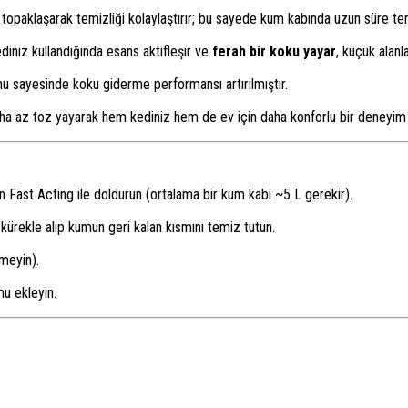
a topaklaşarak temizliği kolaylaştırır; bu sayede kum kabında uzun süre te
iniz kullandığında esans aktifleşir ve
ferah bir koku yayar
, küçük alanl
u sayesinde koku giderme performansı artırılmıştır.
ha az toz yayarak hem kediniz hem de ev için daha konforlu bir deneyim 
n Fast Acting ile doldurun (ortalama bir kum kabı ~5 L gerekir).
 kürekle alıp kumun geri kalan kısmını temiz tutun.
meyin).
u ekleyin.
.