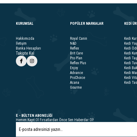
KURUMSAL
POPÜLER MARKALAR
KEDİ Ü
Hakkımızda
Royal Canin
Kedi Ku
İletişim
N&D
Kedi Ya
Banka Hesapları
Reflex
Kedi Ödü
Takipte Kal
Brit Care
Kedi Kum
Pro Plan
Kedi Taş
Reflex Plus
Kedi Tuv
Enjoy
Kedi Bak
Advance
Kedi Ma
ProChoice
Kedi Vit
Acana
Kedi Ta
Gourme
E - BÜLTEN ABONELİĞİ
Hemen Kayıt Ol Fırsatlardan Önce Sen Haberdar Ol!