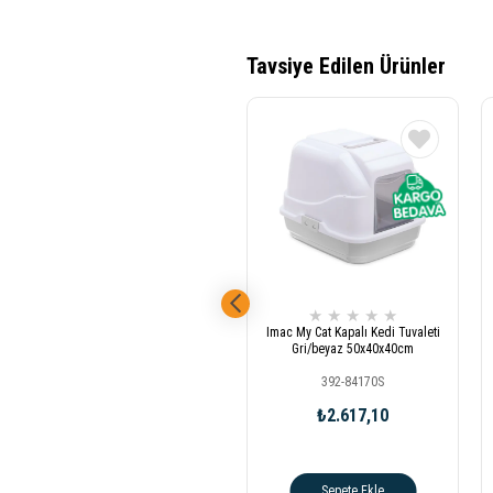
★
★
★
★
★
Imac My Cat Kapalı Kedi Tuvaleti
Gri/beyaz 50x40x40cm
392-84170S
₺2.617,10
Sepete Ekle