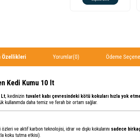
 Özellikleri
Yorumlar
(0)
Ödeme Seçenek
en Kedi Kumu 10 lt
 Lt
, kedinizin
tuvalet kabı çevresindeki kötü kokuları hızla yok etm
ük kullanımda daha temiz ve ferah bir ortam sağlar.
zleri ve aktif karbon teknolojisi, idrar ve dışkı kokularını
sadece birka
a koku tutma etkisi).