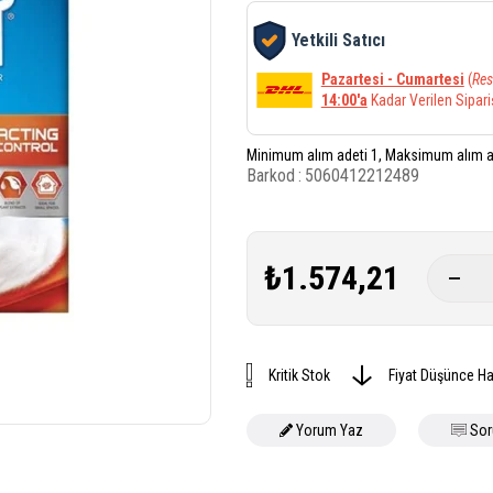
Yetkili Satıcı
Pazartesi - Cumartesi
(
Res
14:00'a
Kadar Verilen Sipari
Minimum alım adeti 1, Maksimum alım a
Barkod
:
5060412212489
₺1.574,21
Kritik Stok
Fiyat Düşünce Ha
Yorum Yaz
Sor