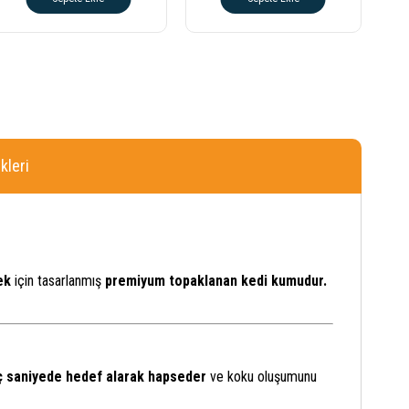
leri
ek
için tasarlanmış
premiyum topaklanan kedi kumudur.
ç saniyede hedef alarak hapseder
ve koku oluşumunu